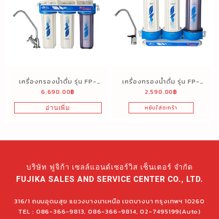
เครื่องกรองน้ำดื่ม รุ่น FP-
เครื่องกรองน้ำดื่ม รุ่น FP-
6,690.00
฿
2,590.00
฿
549UF (5 ขั้นตอน UV)
349F (3 ขั้นตอน)
อ่านเพิ่ม
หยิบใส่ตะกร้า
บริษัท ฟูจิก้า เซลล์แอนด์เซอร์วิส เซ็นเตอร์ จำกัด
FUJIKA SALES AND SERVICE CENTER CO., LTD.
316/1 ถนนอุดมสุข แขวงบางนาเหนือ เขตบางนา กรุงเทพฯ 10260
TEL : 086-366-9813, 086-366-9814, 02-7495199(Auto)