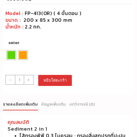
Model :
FP-413(OR) ( 4 ขั้นตอน )
ขนาด :
200 x 85 x 300 mm
น้ำหนัก :
2.2 กก.
color
จำนวน
-
+
หยิบใส่ตะกร้า
เครื่อง
กรอง
น้ำ
ดื่ม
รายละเอียดเพิ่มเติม
ข้อมูลเพิ่มเติม
บทวิจารณ์ (0)
รุ่น
FP-
คุณสมบัติ
413
Sediment 2 in 1
ชิ้น
ไส้กรองพีพี 0.3 ไมครอน : กรองสิ่งสกปรกที่ปะปน