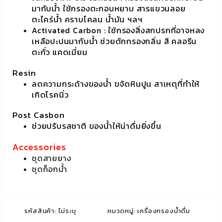
มากับน้ำ ใช้กรองตะกอบหยาบ สารแขวนลอย
ตะไคร่น้ำ คราบโคลน น้ำมัน ฯลฯ
Activated Carbon : ใช้กรองสิ่งสกปรกที่อาจหลง
เหลือปะปนมากับน้ำ ช่วยดักกรองกลิ่น สี คลอรีน
ตะกั่ว แคดเมี่ยม
Resin
ลดความกระด้างของน้ำ ขจัดหินปูน สาเหตุที่ทำให้
เกิดโรคนิ่ว
Post Casbon
ช่วยปรับรสชาติ ของน้ำให้น่าดื่มยิ่งขึ้น
Accessories
ชุดสายยาง
ชุดก็อกน้ำ
รหัสสินค้า:
ไม่ระบุ
หมวดหมู่:
เครื่องกรองน้ำดื่ม