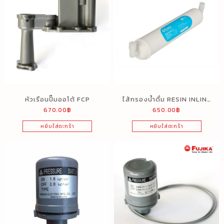
หัวเรือนปั๊มออโต้ FCP
ไส้กรองน้ำดื่ม RESIN INLINE
670.00
฿
650.00
฿
10″
หยิบใส่ตะกร้า
หยิบใส่ตะกร้า