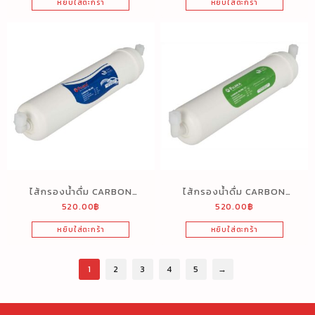
หยิบใส่ตะกร้า
หยิบใส่ตะกร้า
ไส้กรองน้ำดื่ม CARBON
ไส้กรองน้ำดื่ม CARBON
520.00
฿
520.00
฿
INLINE 12″
INLINE 12″
หยิบใส่ตะกร้า
หยิบใส่ตะกร้า
1
2
3
4
5
→