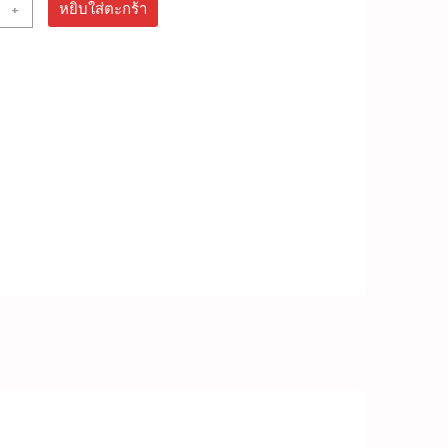
น
+
หยิบใส่ตะกร้า
ganese
r