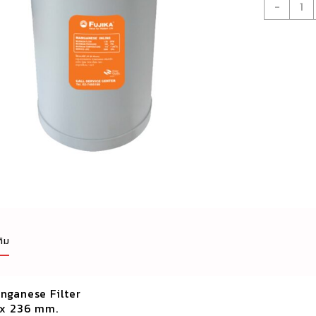
จำนว
-
ไส้
กรอง
น้ำ
ใช้
รุ่น
Man
Filte
ชิ้น
ติม
ganese Filter
 x 236 mm.