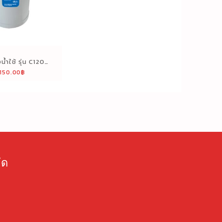
น้ำใช้ รุ่น C120
,150.00
฿
bon Filter
ัด