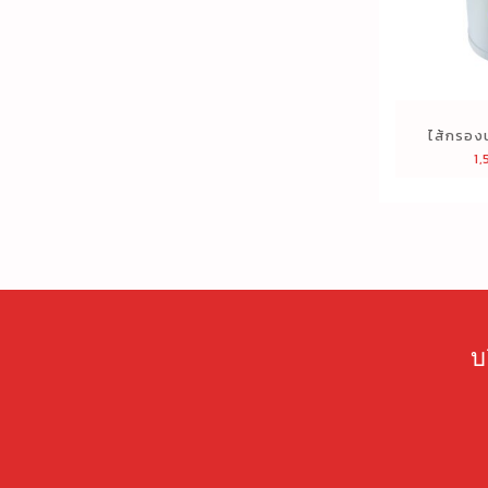
ไส้กรองน
1
บ