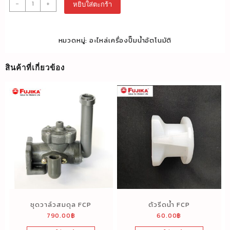
จำนวน
-
+
หยิบใส่ตะกร้า
แหวน
ยาง
รอง
หมวดหมู่:
อะไหล่เครื่องปั๊มน้ำอัตโนมัติ
เรือน
ปั๊ม
ชิ้น
สินค้าที่เกี่ยวข้อง
ชุดวาล์วสมดุล FCP
ตัวรีดน้ำ FCP
790.00
฿
60.00
฿