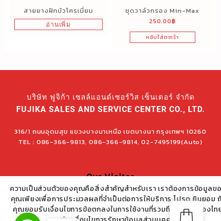
สายยางฝักบัวโครเมี่ยม
ชุดวาล์วกรอง Min-Max
250.00
฿
อ่านเพิ่ม
หยิบใส่ตะกร้า
บริษัท ฟูจิก้า เซลล์แอนด์เซอร์วิส เซ็นเตอร์ จำกัด
FUJIKA SALES AND SERVICE CENTER CO., LTD.
316/1 ถนนอุดมสุข แขวงบางนาเหนือ เขตบางนา กรุงเทพฯ 10260
TEL : 086-366-9813, 086-366-9814, 02-7495199(Auto)
Our Visitor
ความเป็นส่วนตัวของคุณคือสิ่งสำคัญสำหรับเรา เราต้องการข้อมูลข
คุณเพียงเพื่อการประมวลผลที่จำเป็นต่อการให้บริการ โปรด ยินยอม ถ
คุณยอมรับเงื่อนไขการข้อตกลงในการใช้งานที่รวมถึง PDPA ของไท
อ่านเงื่อนไขการรักษาข้อมูลส่วนบุคคล