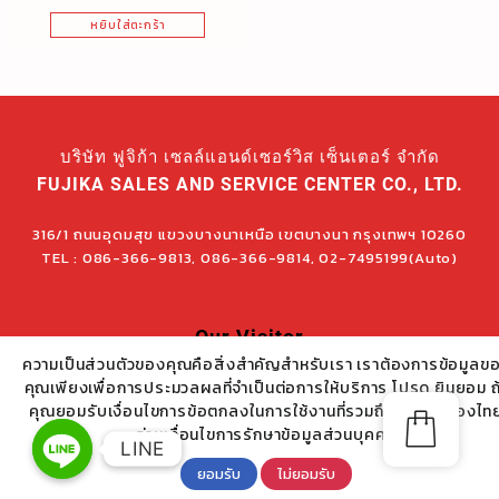
หยิบใส่ตะกร้า
บริษัท ฟูจิก้า เซลล์แอนด์เซอร์วิส เซ็นเตอร์ จำกัด
FUJIKA SALES AND SERVICE CENTER CO., LTD.
316/1 ถนนอุดมสุข แขวงบางนาเหนือ เขตบางนา กรุงเทพฯ 10260
TEL : 086-366-9813, 086-366-9814, 02-7495199(Auto)
Our Visitor
ความเป็นส่วนตัวของคุณคือสิ่งสำคัญสำหรับเรา เราต้องการข้อมูลข
คุณเพียงเพื่อการประมวลผลที่จำเป็นต่อการให้บริการ โปรด ยินยอม ถ
คุณยอมรับเงื่อนไขการข้อตกลงในการใช้งานที่รวมถึง PDPA ของไท
อ่านเงื่อนไขการรักษาข้อมูลส่วนบุคคล
Copyright Fujika 2022
LINE
LINE
ยอมรับ
ไม่ยอมรับ