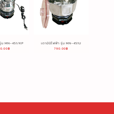
 รุ่น MN-451/KP
เตามินิไฟฟ้า รุ่น MN-451U
90.00
฿
790.00
฿