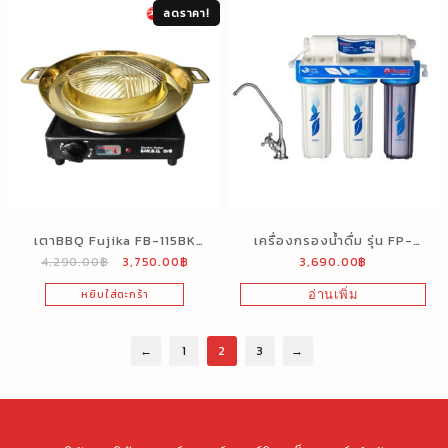
ลดราคา!
เตาBBQ Fujika FB-115BK
เครื่องกรองน้ำดื่ม รุ่น FP-
4,290.00
฿
3,750.00
฿
3,690.00
฿
กระทะทองเหลือง 1150 วัตต์
449F (4 ขั้นตอน)
หยิบใส่ตะกร้า
อ่านเพิ่ม
←
1
2
3
→